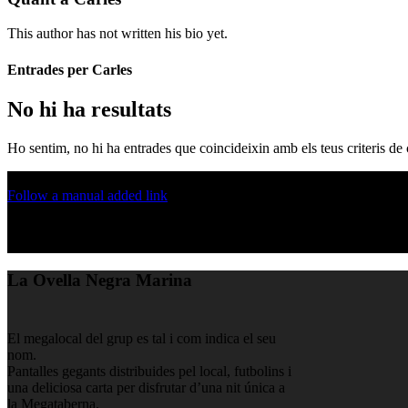
This author has not written his bio yet.
Entrades per Carles
No hi ha resultats
Ho sentim, no hi ha entrades que coincideixin amb els teus criteris de
Follow a manual added link
La Ovella Negra Marina
El megalocal del grup es tal i com indica el seu
nom.
Pantalles gegants distribuides pel local, futbolins i
una deliciosa carta per disfrutar d’una nit única a
la Megataberna.