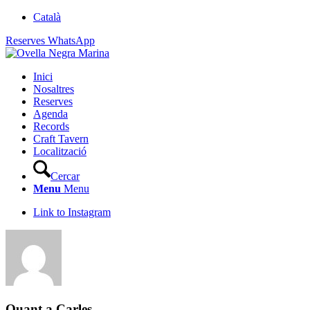
Català
Reserves WhatsApp
Inici
Nosaltres
Reserves
Agenda
Records
Craft Tavern
Localització
Cercar
Menu
Menu
Link to Instagram
Quant a
Carles