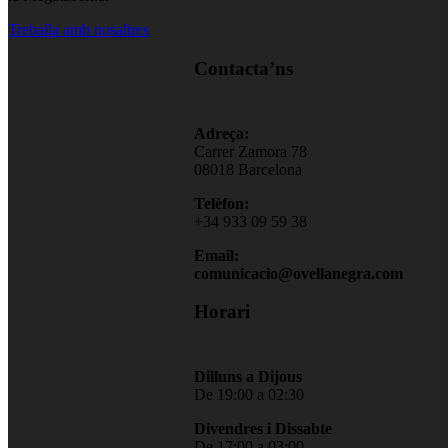
Treballa amb nosaltres
Contacta’ns
Adreça:
Carrer Zamora 78
08018 Barcelona
Telèfon:
+34 933 09 59 38
Email:
comunicacio@ovellanegra.com
Horari
Dilluns a Dijous
De 19:00 a 02:30
Divendres i Dissabte
De 17:00 a 03:00