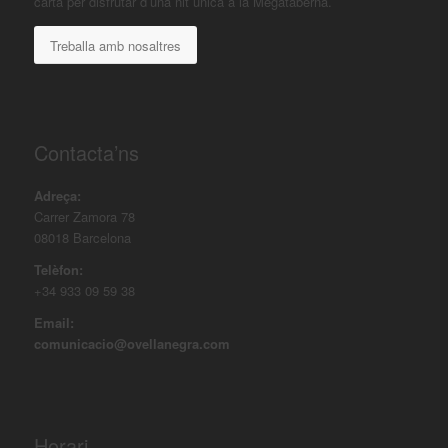
carta per disfrutar d’una nit única a la Megataberna.
Treballa amb nosaltres
Contacta’ns
Adreça:
Carrer Zamora 78
08018 Barcelona
Telèfon:
+34 933 09 59 38
Email:
comunicacio@ovellanegra.com
Horari