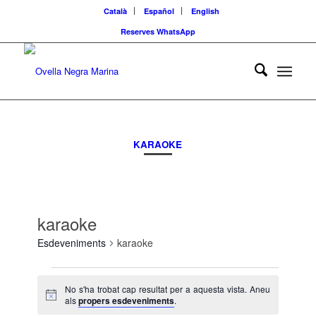
Català
Español
English
Reserves WhatsApp
KARAOKE
karaoke
Esdeveniments
karaoke
Esdeveniments
No s'ha trobat cap resultat per a aquesta vista. Aneu
Avís
als
propers esdeveniments
.