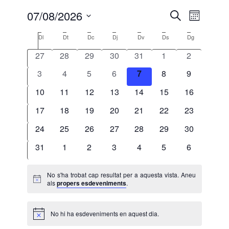
Navegaci
Navega
07/08/2026
Cerca
Mes
de
visual
Selecciona
visualit
Calendari
Dl
Dilluns
Dt
Dimarts
Dc
Dimecres
Dj
Dijous
Dv
Divendres
Ds
Dissabte
Dg
Diumenge
i
una
Esdeve
de
0
0
0
0
0
0
0
27
28
29
30
31
1
2
data.
cerca
Esdeveniments
esdeveniments
esdeveniments
esdeveniments
esdeveniments
esdeveniments
esdeveniments
esdevenime
d'Esdeve
0
0
0
0
0
0
0
3
4
5
6
7
8
9
esdeveniments
esdeveniments
esdeveniments
esdeveniments
esdeveniments
esdeveniments
esdevenime
0
0
0
0
0
0
0
10
11
12
13
14
15
16
esdeveniments
esdeveniments
esdeveniments
esdeveniments
esdeveniments
esdeveniments
esdevenime
0
0
0
0
0
0
0
17
18
19
20
21
22
23
esdeveniments
esdeveniments
esdeveniments
esdeveniments
esdeveniments
esdeveniments
esdevenime
0
0
0
0
0
0
0
24
25
26
27
28
29
30
esdeveniments
esdeveniments
esdeveniments
esdeveniments
esdeveniments
esdeveniments
esdevenime
0
0
0
0
0
0
0
31
1
2
3
4
5
6
esdeveniments
esdeveniments
esdeveniments
esdeveniments
esdeveniments
esdeveniments
esdevenime
No s'ha trobat cap resultat per a aquesta vista. Aneu
Avís
als
propers esdeveniments
.
No hi ha esdeveniments en aquest dia.
Avís