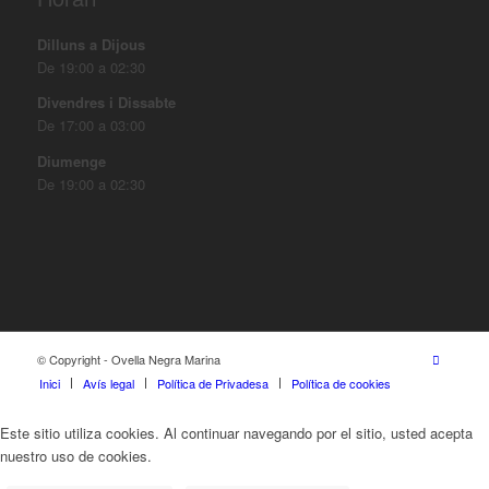
Dilluns a Dijous
De 19:00 a 02:30
Divendres i Dissabte
De 17:00 a 03:00
Diumenge
De 19:00 a 02:30
© Copyright - Ovella Negra Marina
Inici
Avís legal
Política de Privadesa
Política de cookies
Este sitio utiliza cookies. Al continuar navegando por el sitio, usted acepta
nuestro uso de cookies.