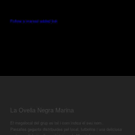
Follow a manual added link
La Ovella Negra Marina
El megalocal del grup es tal i com indica el seu nom.
Pantalles gegants distribuides pel local, futbolins i una deliciosa