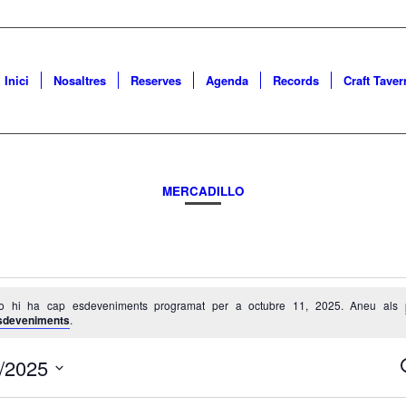
Inici
Nosaltres
Reserves
Agenda
Records
Craft Taver
MERCADILLO
eveniments
o hi ha cap esdeveniments programat per a octubre 11, 2025. Aneu als
sdeveniments
.
ubre
/2025
ona