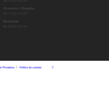
De 19:00 a 02:30
Divendres i Dissabte
De 17:00 a 03:00
Diumenge
De 19:00 a 02:30
 de Privadesa
Política de cookies