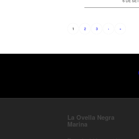
6 DE SE
2
3
›
»
1
La Ovella Negra
Marina