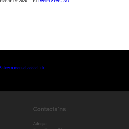
/
TEMBRE DE 2026
BY
DANIELA FABIANO
Follow a manual added link
Contacta’ns
Adreça: