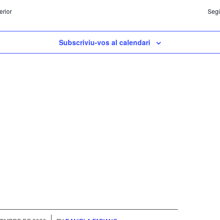
i
25
erior
Segü
Subscriviu-vos al calendari