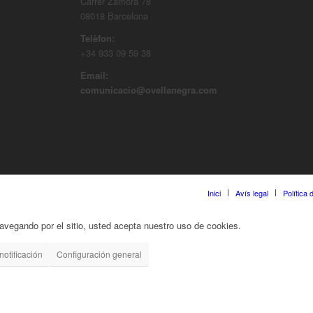
Carrer Zamora 78
08018 Barcelona
Telèfon:
+34 933 09 59 38
Email:
comunicacio@ovellanegra.com
Inici
Avís legal
Política
 navegando por el sitio, usted acepta nuestro uso de cookies.
notificación
Configuración general