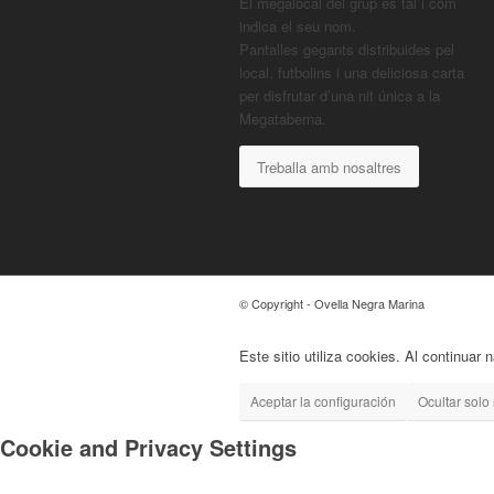
El megalocal del grup es tal i com
indica el seu nom.
Pantalles gegants distribuides pel
local, futbolins i una deliciosa carta
per disfrutar d’una nit única a la
Megataberna.
Treballa amb nosaltres
© Copyright - Ovella Negra Marina
Este sitio utiliza cookies. Al continuar
Aceptar la configuración
Ocultar solo 
Cookie and Privacy Settings