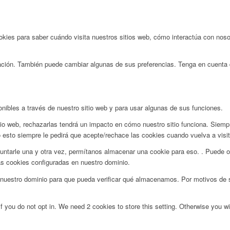
ies para saber cuándo visita nuestros sitios web, cómo interactúa con nosot
rmación. También puede cambiar algunas de sus preferencias. Tenga en cuenta
onibles a través de nuestro sitio web y para usar algunas de sus funciones.
tio web, rechazarlas tendrá un impacto en cómo nuestro sitio funciona. Siemp
 esto siempre le pedirá que acepte/rechace las cookies cuando vuelva a visita
ntarle una y otra vez, permítanos almacenar una cookie para eso. . Puede op
as cookies configuradas en nuestro dominio.
uestro dominio para que pueda verificar qué almacenamos. Por motivos de se
f you do not opt in. We need 2 cookies to store this setting. Otherwise you 