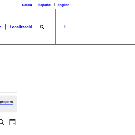
Català
Español
English
n
Localització
propers
Navegació
Navegació
Cerca
Dia
de
visual
visualitzacions