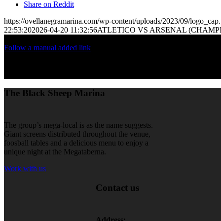
Share on Reddit
https://ovellanegramarina.com/wp-content/uploads/2023/09/logo_cap
22:53:20
2026-04-20 11:32:56
ATLETICO VS ARSENAL (CHAMP
Follow a manual added link
The Black Sheep Marina
The group’s mega-local is as the name suggests.
Giant screens distributed throughout the venue,
foosball tables and a delicious menu to enjoy a
unique night at the Megataberna.
Work with us
Contact us
Address: