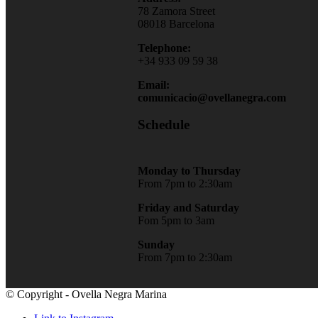
78 Zamora Street
08018 Barcelona
Telephone:
+34 933 09 59 38
Email:
comunicacio@ovellanegra.com
Schedule
Monday to Thursday
From 7pm to 2:30am
Friday and Saturday
Fom 5pm to 3am
Sunday
From 7pm to 2:30am
© Copyright - Ovella Negra Marina