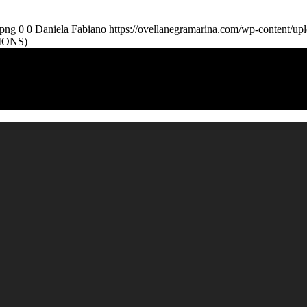
.png
0
0
Daniela Fabiano
https://ovellanegramarina.com/wp-content/up
IONS)