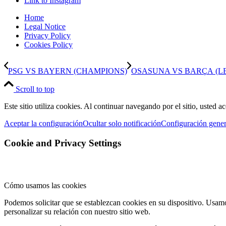
Link to Instagram
Home
Legal Notice
Privacy Policy
Cookies Policy
PSG VS BAYERN (CHAMPIONS)
OSASUNA VS BARÇA (L
Scroll to top
Este sitio utiliza cookies. Al continuar navegando por el sitio, usted a
Aceptar la configuración
Ocultar solo notificación
Configuración gener
Cookie and Privacy Settings
Cómo usamos las cookies
Podemos solicitar que se establezcan cookies en su dispositivo. Usamo
personalizar su relación con nuestro sitio web.