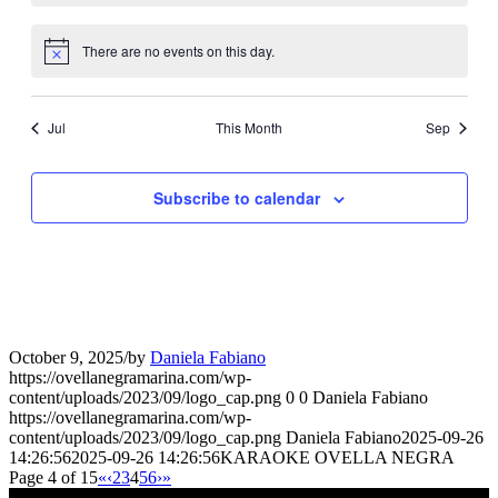
There are no events on this day.
Notice
Jul
This Month
Sep
Subscribe to calendar
October 9, 2025
/
by
Daniela Fabiano
https://ovellanegramarina.com/wp-
content/uploads/2023/09/logo_cap.png
0
0
Daniela Fabiano
https://ovellanegramarina.com/wp-
content/uploads/2023/09/logo_cap.png
Daniela Fabiano
2025-09-26
14:26:56
2025-09-26 14:26:56
KARAOKE OVELLA NEGRA
Page 4 of 15
«
‹
2
3
4
5
6
›
»