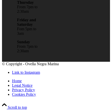
Thursday
From 7pm to
2:30am
Friday and
Saturday
Fom 5pm to
3am
Sunday
From 7pm to
2:30am
© Copyright - Ovella Negra Marina
Link to Instagram
Home
Legal Notice
Privacy Policy
Cookies Policy
Scroll to top