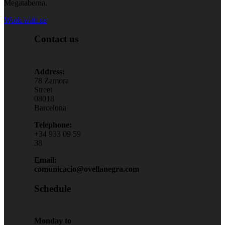
Megataberna.
Work with us
Contact us
Address:
78 Zamora
Street
08018
Barcelona
Telephone:
+34 933 09 59
38
Email:
comunicacio@ovellanegra.com
Schedule
Monday to