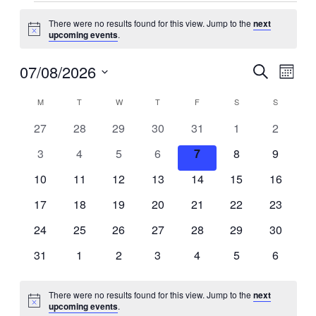
Events
There were no results found for this view. Jump to the
next
Notice
upcoming events
.
07/08/2026
Events
Even
Search
Month
View
Search
Select
Navig
Calendar
date.
M
Monday
T
Tuesday
W
Wednesday
T
Thursday
F
Friday
S
Saturday
S
Sunday
and
of
Views
0
0
0
0
0
0
0
27
28
29
30
31
1
2
Events
events
events
events
events
events
events
events
Navigati
0
0
0
0
0
0
0
3
4
5
6
7
8
9
events
events
events
events
events
events
events
0
0
0
0
0
0
0
10
11
12
13
14
15
16
events
events
events
events
events
events
events
0
0
0
0
0
0
0
17
18
19
20
21
22
23
events
events
events
events
events
events
events
0
0
0
0
0
0
0
24
25
26
27
28
29
30
events
events
events
events
events
events
events
0
0
0
0
0
0
0
31
1
2
3
4
5
6
events
events
events
events
events
events
events
There were no results found for this view. Jump to the
next
Notice
upcoming events
.