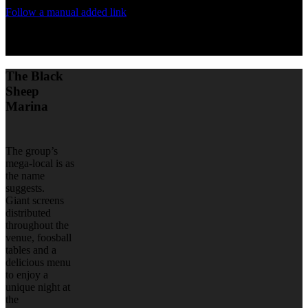
Follow a manual added link
The Black
Sheep
Marina
The group’s
mega-local is as
the name
suggests.
Giant screens
distributed
throughout the
venue, foosball
tables and a
delicious menu
to enjoy a
unique night at
the