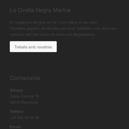
La Ovella Negra Marina
El megalocal del grup es tal i com indica el seu nom.
Pantalles gegants distribuides pel local, futbolins i una deliciosa
carta per disfrutar d’una nit única a la Megataberna.
Treballa amb nosaltres
Contacta’ns
Adreça:
Carrer Zamora 78
08018 Barcelona
Telèfon:
+34 933 09 59 38
Email: