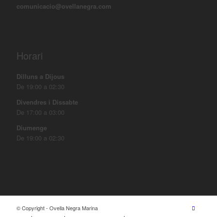
comunicacio@ovellanegra.com
Horari
Dilluns a Dijous
De 19:00 a 02:30
Divendres i Dissabte
De 17:00 a 03:00
Diumenge
De 19:00 a 02:30
© Copyright - Ovella Negra Marina