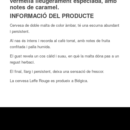
vermella lleugerament espèciada, amb
notes de caramel.
INFORMACIÓ DEL PRODUCTE
Cervesa de doble malta de color àmbar, té una escuma abundant
i persistent.
Al nas és intens i recorda al cafè torrat, amb notes de fruita
confitada i palla humida.
El gust revela un cos càlid i suau, en què la malta dóna pas a un
regust herbaci.
El final, llarg i persistent, deixa una sensació de frescor.
La cervesa Leffe Rouge es produeix a Bèlgica.