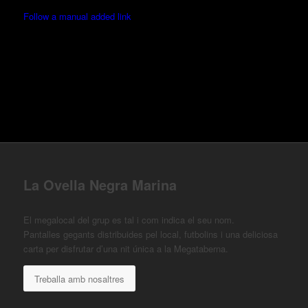
Follow a manual added link
La Ovella Negra Marina
El megalocal del grup es tal i com indica el seu nom.
Pantalles gegants distribuides pel local, futbolins i una deliciosa
carta per disfrutar d’una nit única a la Megataberna.
Treballa amb nosaltres