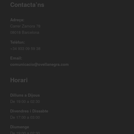
Contacta’ns
Adreça:
Carrer Zamora 78
08018 Barcelona
Telèfon:
+34 933 09 59 38
Email:
comunicacio@ovellanegra.com
Horari
Dilluns a Dijous
De 19:00 a 02:30
Divendres i Dissabte
De 17:00 a 03:00
Diumenge
De 19:00 a 02:30