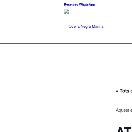
Reserves WhatsApp
« Tots
Aquest e
A