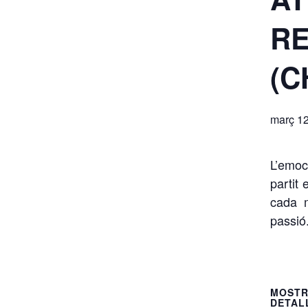
R
(C
març 12
L’emoc
partit
cada m
passió
MOS
DETAL