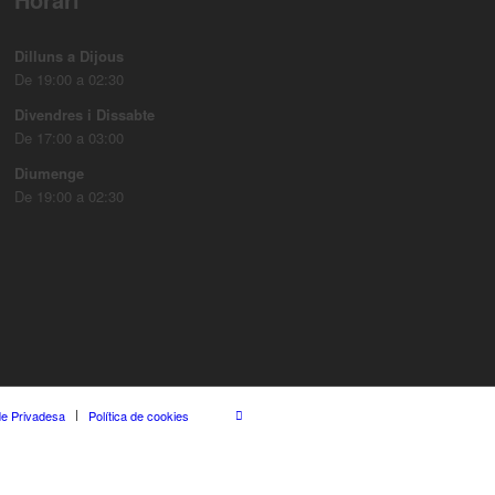
Dilluns a Dijous
De 19:00 a 02:30
Divendres i Dissabte
De 17:00 a 03:00
Diumenge
De 19:00 a 02:30
 de Privadesa
Política de cookies