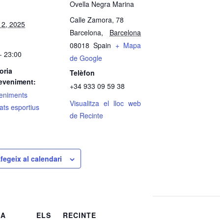
Ovella Negra Marina
Calle Zamora, 78
12, 2025
Barcelona
,
Barcelona
08018
Spain
+ Mapa
- 23:00
de Google
oria
Telèfon
eveniment:
+34 933 09 59 38
eniments
Visualitza el lloc web
sats esportius
de Recinte
fegeix al calendari
TRA ELS
RECINTE