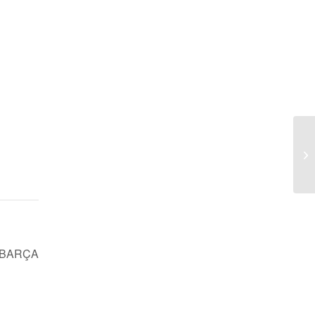
A
(L
 BARÇA