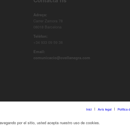
Adreça:
Carrer Zamora 78
08018 Barcelona
Telèfon:
+34 933 09 59 38
Email:
comunicacio@ovellanegra.com
Inici
Avís legal
Política
 navegando por el sitio, usted acepta nuestro uso de cookies.