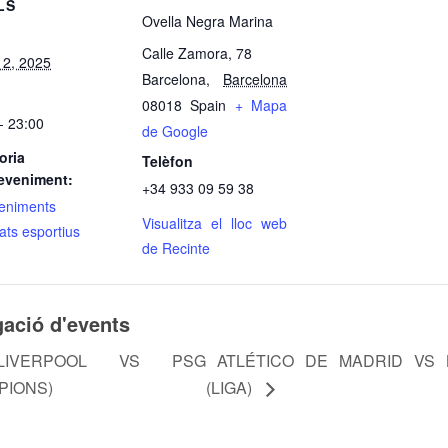
LS
Ovella Negra Marina
Calle Zamora, 78
12, 2025
Barcelona
,
Barcelona
08018
Spain
+ Mapa
- 23:00
de Google
oria
Telèfon
eveniment:
+34 933 09 59 38
eniments
Visualitza el lloc web
sats esportius
de Recinte
ació d'events
VERPOOL VS PSG
ATLÉTICO DE MADRID VS
PIONS)
(LIGA)