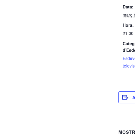
Data:
març 
Hora:
21:00 
Categ
d'Esd
Esdev
televi
A
MOS