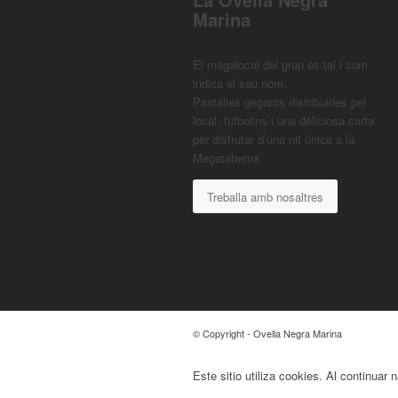
Marina
El megalocal del grup es tal i com
indica el seu nom.
Pantalles gegants distribuides pel
local, futbolins i una deliciosa carta
per disfrutar d’una nit única a la
Megataberna.
Treballa amb nosaltres
© Copyright - Ovella Negra Marina
Este sitio utiliza cookies. Al continuar