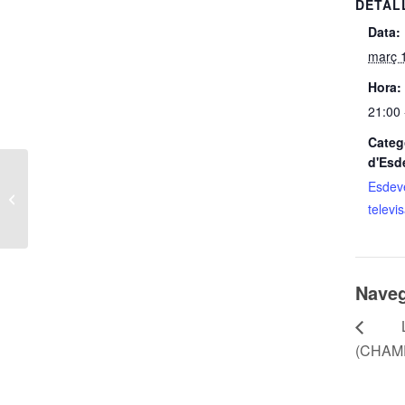
DETAL
Data:
març 
Hora:
21:00 
Categ
d'Esd
Esdev
LIVERPOOL VS PSG (CHAMPIONS)
televi
Naveg
LI
(CHAM