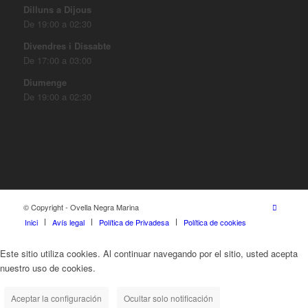
Dilluns a Dijous
De 19:00 a 02:30
Divendres i Dissabte
De 17:00 a 03:00
Diumenge
De 19:00 a 02:30
© Copyright - Ovella Negra Marina
Inici
Avís legal
Política de Privadesa
Política de cookies
Este sitio utiliza cookies. Al continuar navegando por el sitio, usted acepta
nuestro uso de cookies.
Aceptar la configuración
Ocultar solo notificación