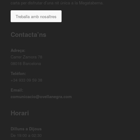
carta per disfrutar d’una nit única a la Megataberna.
Treballa amb nosaltres
Contacta’ns
Adreça:
Carrer Zamora 78
08018 Barcelona
Telèfon:
+34 933 09 59 38
Email:
comunicacio@ovellanegra.com
Horari
Dilluns a Dijous
De 19:00 a 02:30