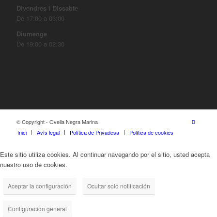
Divendres i Dissabte
De 17:00 a 03:00
Diumenge
De 19:00 a 02:30
© Copyright - Ovella Negra Marina
Inici
Avís legal
Política de Privadesa
Política de cookies
Este sitio utiliza cookies. Al continuar navegando por el sitio, usted acepta
nuestro uso de cookies.
Aceptar la configuración
Ocultar solo notificación
Configuración general