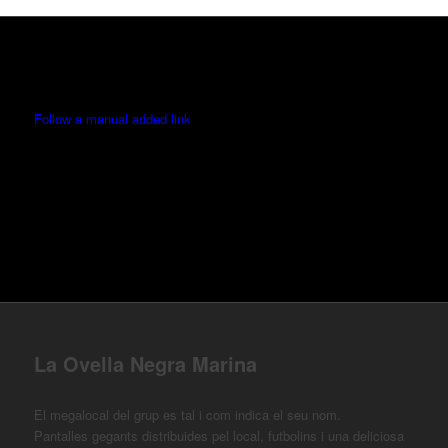
Follow a manual added link
La Ovella Negra Marina
El megalocal del grup es tal i com indica el seu nom.
Pantalles gegants distribuides pel local, futbolins i una deliciosa