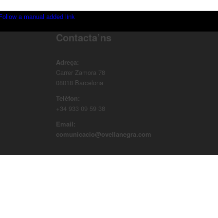
Follow a manual added link
Contacta’ns
Adreça:
Carrer Zamora 78
08018 Barcelona
Telèfon:
+34 933 09 59 38
Email:
comunicacio@ovellanegra.com