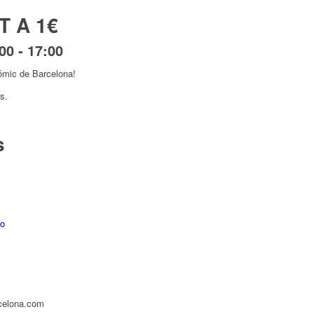
T A 1€
00
-
17:00
ómic de Barcelona!
s.
s
lo
celona.com