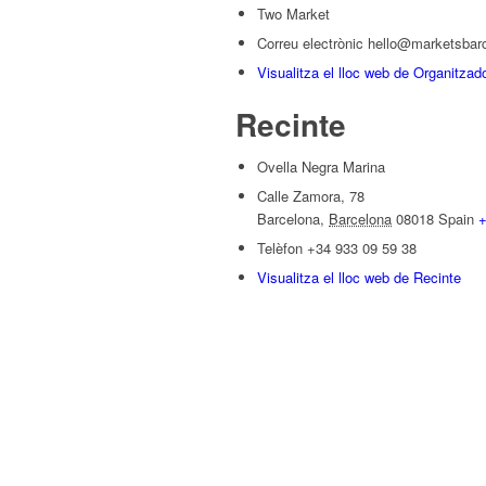
Two Market
Correu electrònic
hello@marketsbar
Visualitza el lloc web de Organitzad
Recinte
Ovella Negra Marina
Calle Zamora, 78
Barcelona
,
Barcelona
08018
Spain
+
Telèfon
+34 933 09 59 38
Visualitza el lloc web de Recinte