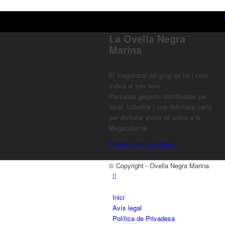
La Ovella Negra
Marina
El megalocal del grup es tal i com
indica el seu nom.
Pantalles gegants distribuides pel
local, futbolins i una deliciosa carta
per disfrutar d’una nit única a la
Megataberna.
Treballa amb nosaltres
© Copyright - Ovella Negra Marina
Inici
Avís legal
Política de Privadesa