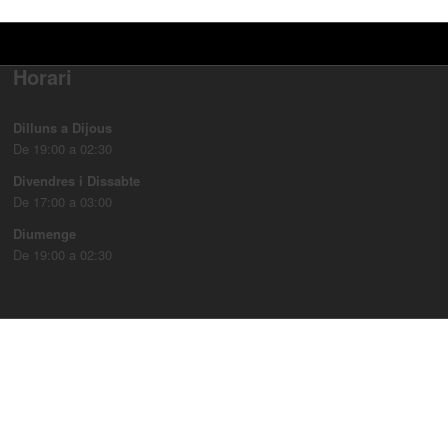
Horari
Dilluns a Dijous
De 19:00 a 02:30
Divendres i Dissabte
De 17:00 a 03:00
Diumenge
De 19:00 a 02:30