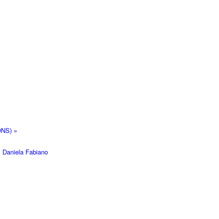
ONS)
»
y
Daniela Fabiano