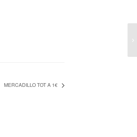
ME
MERCADILLO TOT A 1€