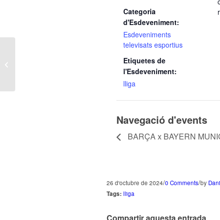
Categoria
d'Esdeveniment:
Esdeveniments
televisats esportius
BARÇA x BAYERN MUNICH
Etiquetes de
(CHAMPIONS LEAGUE)
l'Esdeveniment:
lliga
Navegació d'events
BARÇA x BAYERN MUNI
/
/
26 d'octubre de 2024
0 Comments
by
Dani
Tags:
lliga
Compartir aquesta entrada