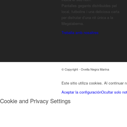
Pantalles gegants distribuides pel
local, futbolins i una deliciosa carta
per disfrutar d’una nit única a la
Megataberna.
Treballa amb nosaltres
© Copyright - Ovella Negra Marina
Este sitio utiliza cookies. Al continuar
Aceptar la configuración
Ocultar solo not
Cookie and Privacy Settings