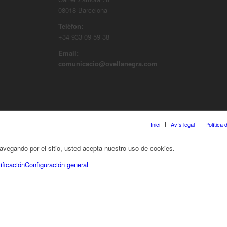
08018 Barcelona
Telèfon:
+34 933 09 59 38
Email:
comunicacio@ovellanegra.com
Inici
Avís legal
Política
 navegando por el sitio, usted acepta nuestro uso de cookies.
ificación
Configuración general