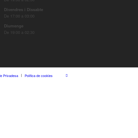
Divendres i Dissabte
De 17:00 a 03:00
Diumenge
De 19:00 a 02:30
 de Privadesa
Política de cookies