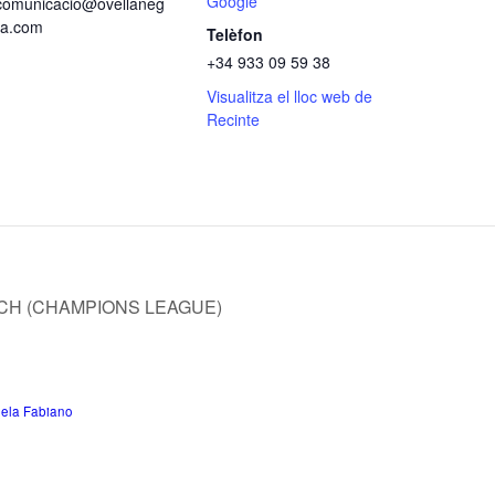
Google
comunicacio@ovellaneg
ra.com
Telèfon
+34 933 09 59 38
Visualitza el lloc web de
Recinte
CH (CHAMPIONS LEAGUE)
ela Fabiano