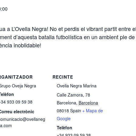
3:00
ua a L’Ovella Negra! No et perdis el vibrant partit entre 
ent d’aquesta batalla futbolística en un ambient ple de 
ència inoblidable!
RGANITZADOR
RECINTE
Grupo Oveja Negra
Ovella Negra Marina
Telèfon
Calle Zamora, 78
+34 933 09 59 38
Barcelona
,
Barcelona
08018
Spain
+ Mapa de
Correu electrònic
Google
comunicacio@ovellaneg
ra.com
Telèfon
+34 933 09 59 38