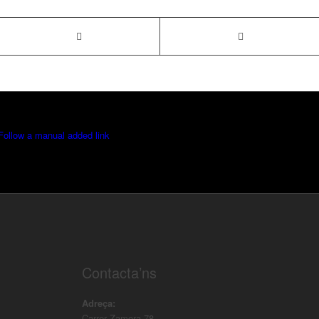
Follow a manual added link
Contacta’ns
Adreça:
Carrer Zamora 78