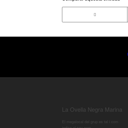
La Ovella Negra Marina
El megalocal del grup es tal i com
indica el seu nom.