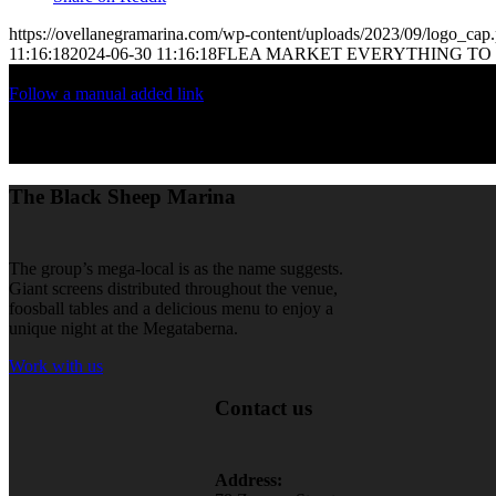
https://ovellanegramarina.com/wp-content/uploads/2023/09/logo_cap
11:16:18
2024-06-30 11:16:18
FLEA MARKET EVERYTHING TO 
Follow a manual added link
The Black Sheep Marina
The group’s mega-local is as the name suggests.
Giant screens distributed throughout the venue,
foosball tables and a delicious menu to enjoy a
unique night at the Megataberna.
Work with us
Contact us
Address: