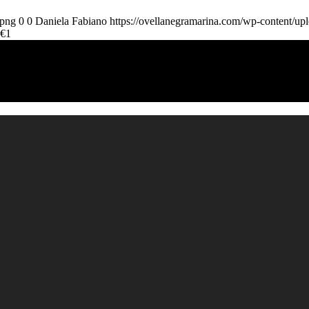
.png
0
0
Daniela Fabiano
https://ovellanegramarina.com/wp-content/up
€1