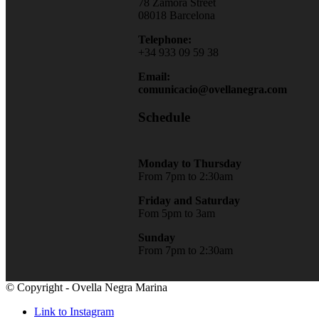
78 Zamora Street
08018 Barcelona
Telephone:
+34 933 09 59 38
Email:
comunicacio@ovellanegra.com
Schedule
Monday to Thursday
From 7pm to 2:30am
Friday and Saturday
Fom 5pm to 3am
Sunday
From 7pm to 2:30am
© Copyright - Ovella Negra Marina
Link to Instagram