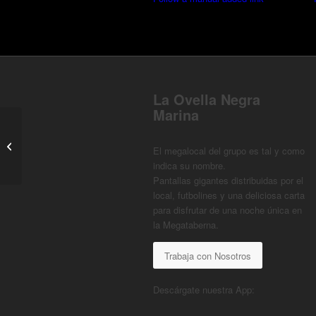
La Ovella Negra
Marina
FRANCIA x IRAK – MUNDIAL 2026
El megalocal del grupo es tal y como
indica su nombre.
Pantallas gigantes distribuidas por el
local, futbolines y una deliciosa carta
para disfrutar de una noche única en
la Megataberna.
Trabaja con Nosotros
Descárgate nuestra App: