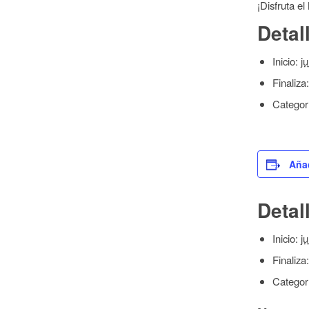
¡Disfruta e
Detal
Inicio:
j
Finaliza:
Categor
Añad
Detal
Inicio:
j
Finaliza:
Categor