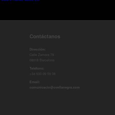
Contáctanos
Dirección:
Calle Zamora 78
08018 Barcelona
Teléfono:
+34 933 09 59 38
Email:
comunicacio@ovellanegra.com