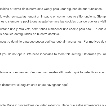
onibles a través de nuestro sitio web y para usar algunas de sus funciones.
tio web, rechazarlas tendrá un impacto en cómo nuestro sitio funciona. Siemp
 esto siempre le pedirá que acepte/rechace las cookies cuando vuelva a visita
ntarle una y otra vez, permítanos almacenar una cookie para eso. . Puede op
as cookies configuradas en nuestro dominio.
uestro dominio para que pueda verificar qué almacenamos. Por motivos de se
f you do not opt in. We need 2 cookies to store this setting. Otherwise you 
darnos a comprender cómo se usa nuestro sitio web o qué tan efectivas son 
de desactivar el seguimiento en su navegador aquí:
ogle Maps y proveedores de video externos. Dado que estos proveedores pued