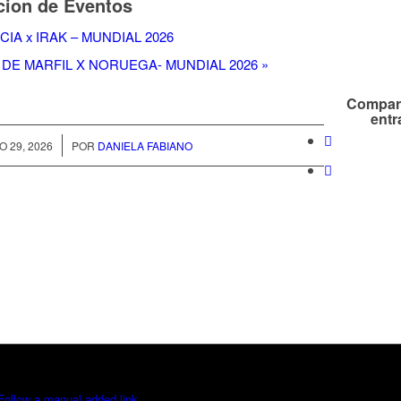
ion de Eventos
IA x IRAK – MUNDIAL 2026
 DE MARFIL X NORUEGA- MUNDIAL 2026
»
Compart
entr
/
O 29, 2026
POR
DANIELA FABIANO
Follow a manual added link