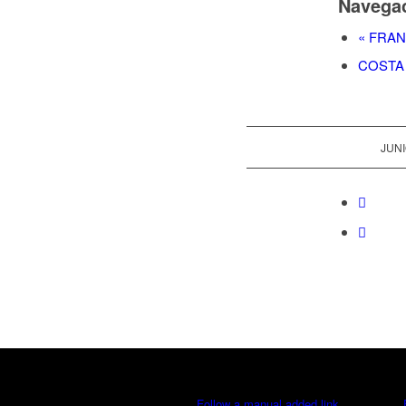
Navegac
«
FRANC
COSTA
JUNI
Follow a manual added link