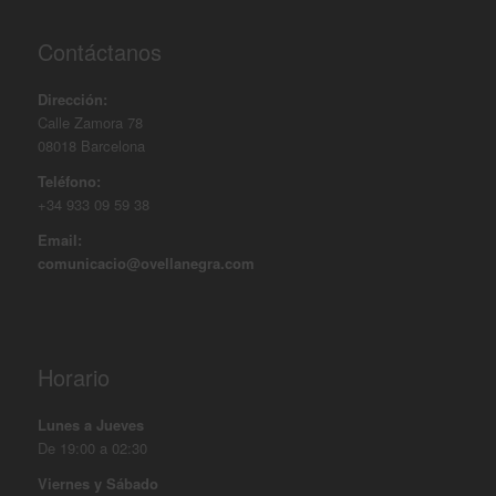
Contáctanos
Dirección:
Calle Zamora 78
08018 Barcelona
Teléfono:
+34 933 09 59 38
Email:
comunicacio@ovellanegra.com
Horario
Lunes a Jueves
De 19:00 a 02:30
Viernes y Sábado