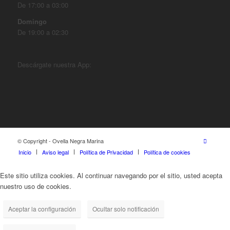
De 17:00 a 03:00
Domingo
De 19:00 a 02:30
Descárgate nuestra App:
© Copyright - Ovella Negra Marina
Inicio
Aviso legal
Política de Privacidad
Política de cookies
Este sitio utiliza cookies. Al continuar navegando por el sitio, usted acepta
nuestro uso de cookies.
Aceptar la configuración
Ocultar solo notificación