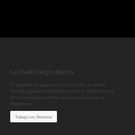
La Ovella Negra Marina
El megalocal del grupo es tal y como indica su nombre.
Pantallas gigantes distribuidas por el local, futbolines y una
deliciosa carta para disfrutar de una noche única en la
Megataberna.
Trabaja con Nosotros