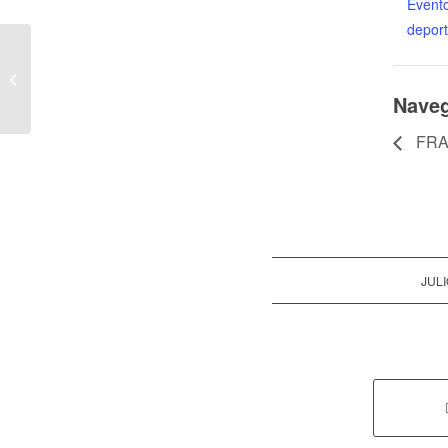
Event
deport
FRANCIA VS ESPAÑA – MUNDIAL
2026
Naveg
FRA
JULI