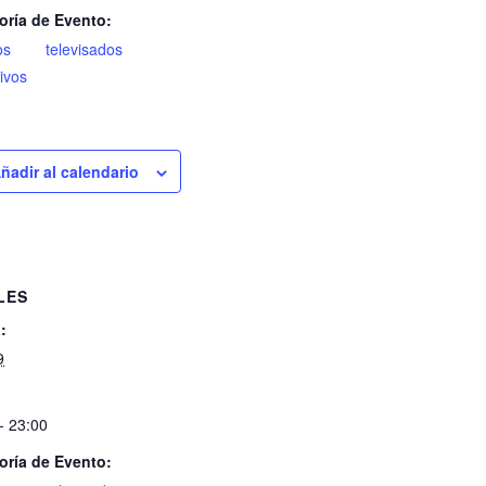
oría de Evento:
os televisados
ivos
ñadir al calendario
LES
:
9
- 23:00
oría de Evento: