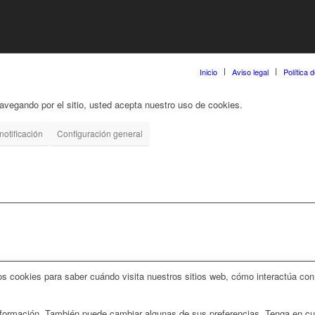
Inicio
Aviso legal
Política 
 navegando por el sitio, usted acepta nuestro uso de cookies.
notificación
Configuración general
 cookies para saber cuándo visita nuestros sitios web, cómo interactúa con 
 información. También puede cambiar algunas de sus preferencias. Tenga en c