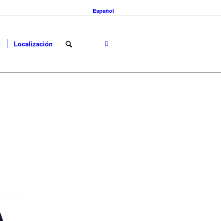
Español
n
Localización
A –