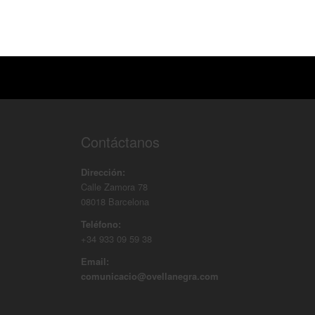
Contáctanos
Dirección:
Calle Zamora 78
08018 Barcelona
Teléfono:
+34 933 09 59 38
Email:
comunicacio@ovellanegra.com