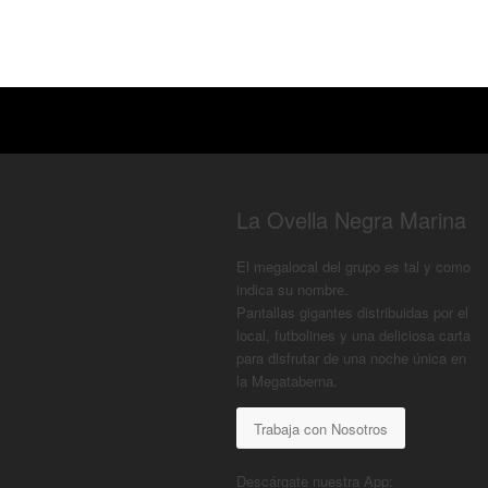
La Ovella Negra Marina
El megalocal del grupo es tal y como
indica su nombre.
Pantallas gigantes distribuidas por el
local, futbolines y una deliciosa carta
para disfrutar de una noche única en
la Megataberna.
Trabaja con Nosotros
Descárgate nuestra App: