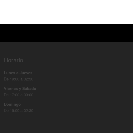
Horario
Lunes a Jueves
De 19:00 a 02:30
Viernes y Sábado
De 17:00 a 03:00
Domingo
De 19:00 a 02:30