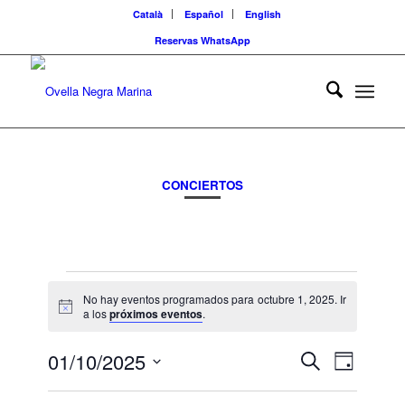
Català
Español
English
Reservas WhatsApp
CONCIERTOS
Eventos
No hay eventos programados para octubre 1, 2025. Ir
en
Aviso
a los
próximos eventos
.
octubre
Navegaci
Navega
01/10/2025
Buscar
Día
de
1,
de
Selecciona
vistas