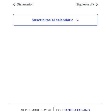
búsqued
2025
la
de
Día anterior
Siguiente día
fecha.
Evento
y
vistas
Suscribirse al calendario
de
Eventos
/
SEPTIEMBRE 5, 2026
POR
DANIELA FABIANO