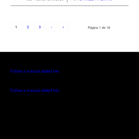
2
3
›
»
1
Página 1 de 16
Follow a manual added link
Follow a manual added link