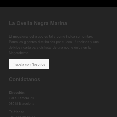
La Ovella Negra Marina
El megalocal del grupo es tal y como indica su nombre.
Pantallas gigantes distribuidas por el local, futbolines y una
deliciosa carta para disfrutar de una noche única en la
Megataberna.
Trabaja con Nosotros
Contáctanos
Dirección:
Calle Zamora 78
08018 Barcelona
Teléfono: