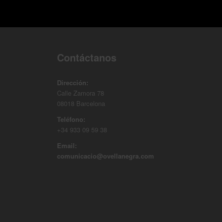
Contáctanos
Dirección:
Calle Zamora 78
08018 Barcelona
Teléfono:
+34 933 09 59 38
Email:
comunicacio@ovellanegra.com