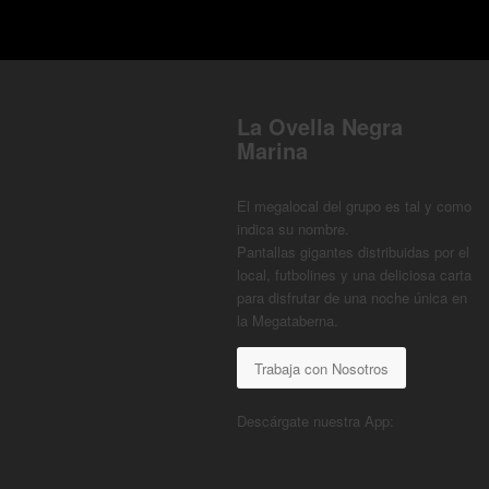
La Ovella Negra
Marina
El megalocal del grupo es tal y como
indica su nombre.
Pantallas gigantes distribuidas por el
local, futbolines y una deliciosa carta
para disfrutar de una noche única en
la Megataberna.
Trabaja con Nosotros
Descárgate nuestra App: