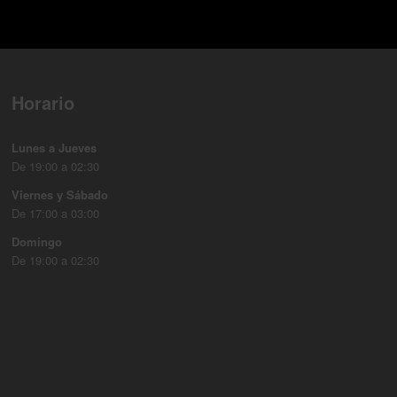
Horario
Lunes a Jueves
De 19:00 a 02:30
Viernes y Sábado
De 17:00 a 03:00
Domingo
De 19:00 a 02:30