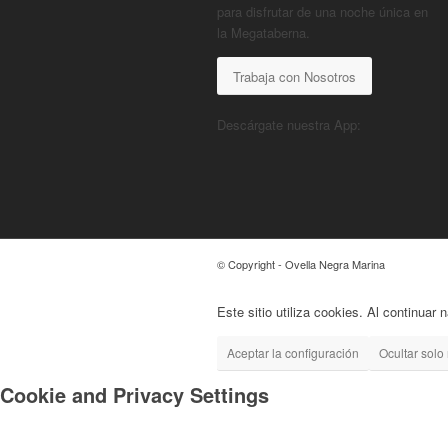
para disfrutar de una noche única en
la Megataberna.
Trabaja con Nosotros
Descárgate nuestra App:
© Copyright - Ovella Negra Marina
Este sitio utiliza cookies. Al continuar
Aceptar la configuración
Ocultar solo 
Cookie and Privacy Settings