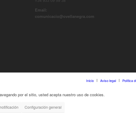
+34 933 09 59 38
Email:
comunicacio@ovellanegra.com
Inicio
Aviso legal
Política 
 navegando por el sitio, usted acepta nuestro uso de cookies.
notificación
Configuración general