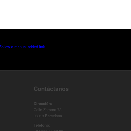
Follow a manual added link
Contáctanos
Dirección:
Calle Zamora 78
08018 Barcelona
Teléfono: