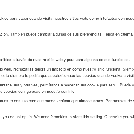
ies para saber cuándo visita nuestros sitios web, cómo interactúa con nosot
rmación. También puede cambiar algunas de sus preferencias. Tenga en cuenta
onibles a través de nuestro sitio web y para usar algunas de sus funciones.
tio web, rechazarlas tendrá un impacto en cómo nuestro sitio funciona. Siemp
 esto siempre le pedirá que acepte/rechace las cookies cuando vuelva a visita
ntarle una y otra vez, permítanos almacenar una cookie para eso. . Puede op
as cookies configuradas en nuestro dominio.
uestro dominio para que pueda verificar qué almacenamos. Por motivos de se
f you do not opt in. We need 2 cookies to store this setting. Otherwise you 