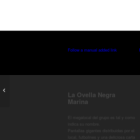
Follow a manual added link
INGLATERRA x CROACIA –
La Ovella Negra
MUNDIAL 2026
Marina
El megalocal del grupo es tal y como
indica su nombre.
Pantallas gigantes distribuidas por el
local, futbolines y una deliciosa carta