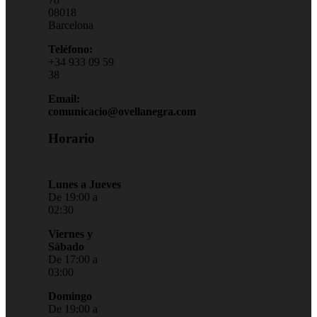
08018
Barcelona
Teléfono:
+34 933 09 59
38
Email:
comunicacio@ovellanegra.com
Horario
Lunes a Jueves
De 19:00 a
02:30
Viernes y
Sábado
De 17:00 a
03:00
Domingo
De 19:00 a