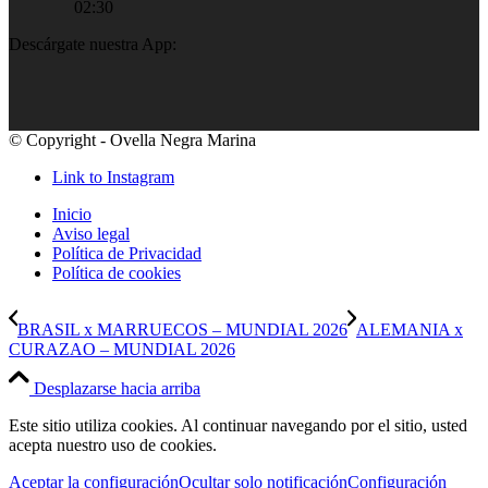
02:30
Descárgate nuestra App:
© Copyright - Ovella Negra Marina
Link to Instagram
Inicio
Aviso legal
Política de Privacidad
Política de cookies
BRASIL x MARRUECOS – MUNDIAL 2026
ALEMANIA x
CURAZAO – MUNDIAL 2026
Desplazarse hacia arriba
Este sitio utiliza cookies. Al continuar navegando por el sitio, usted
acepta nuestro uso de cookies.
Aceptar la configuración
Ocultar solo notificación
Configuración