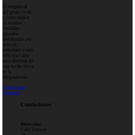
El megalocal
del grupo es tal
y como indica
su nombre.
Pantallas
gigantes
distribuidas por
el local,
futbolines y una
deliciosa carta
para disfrutar de
una noche única
en la
Megataberna.
Trabaja con
Nosotros
Contáctanos
Dirección:
Calle Zamora
78