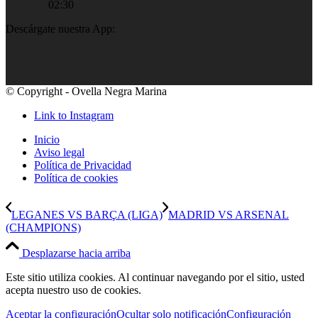
02:30
Descárgate nuestra App:
© Copyright - Ovella Negra Marina
Link to Instagram
Inicio
Aviso legal
Política de Privacidad
Política de cookies
LEGANES VS BARÇA (LIGA)
MADRID VS ARSENAL
(CHAMPIONS)
Desplazarse hacia arriba
Este sitio utiliza cookies. Al continuar navegando por el sitio, usted
acepta nuestro uso de cookies.
Aceptar la configuración
Ocultar solo notificación
Configuración