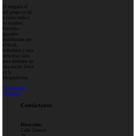
El megalocal
del grupo es tal
y como indica
su nombre.
Pantallas
gigantes
distribuidas por
el local,
futbolines y una
deliciosa carta
para disfrutar de
una noche única
en la
Megataberna.
Trabaja con
Nosotros
Contáctanos
Dirección:
Calle Zamora
78