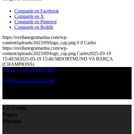
Compartir en Facebook
Compartir en X
Compartir en Pinterest
Compartir en Reddit
https://ovellanegramarina.com/wp-
content/uploads/2023/09/logo_cap.png
0
0
Carles
https://ovellanegramarina.com/wp-
content/uploads/2023/09/logo_cap.png
Carles
2025-03-19
15:40:58
2025-03-19 15:40:58
DORTMUND VS BARÇA
(CHAMPIONS)
Follow a manual added link
Follow a manual added link
La Ovella
Negra
Marina