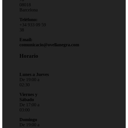
08018
Barcelona
Teléfono:
+34 933 09 59
38
Email:
comunicacio@ovellanegra.com
Horario
Lunes a Jueves
De 19:00 a
02:30
Viernes y
Sábado
De 17:00 a
03:00
Domingo
De 19:00 a