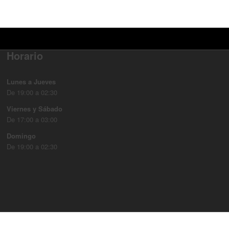
Horario
Lunes a Jueves
De 19:00 a 02:30
Viernes y Sábado
De 17:00 a 03:00
Domingo
De 19:00 a 02:30