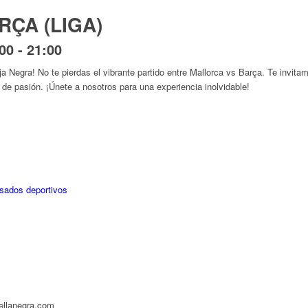
RÇA (LIGA)
00
-
21:00
a Negra! No te pierdas el vibrante partido entre Mallorca vs Barça. Te invit
o de pasión. ¡Únete a nosotros para una experiencia inolvidable!
isados deportivos
llanegra.com