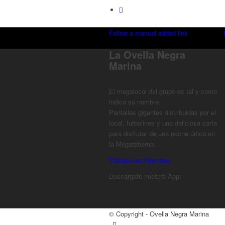
Follow a manual added link
La Ovella Negra
Marina
El megalocal del grupo es tal y como
indica su nombre.
Pantallas gigantes distribuidas por el
local, futbolines y una deliciosa carta
para disfrutar de una noche única en
la Megataberna.
Trabaja con Nosotros
Descárgate nuestra App:
© Copyright - Ovella Negra Marina