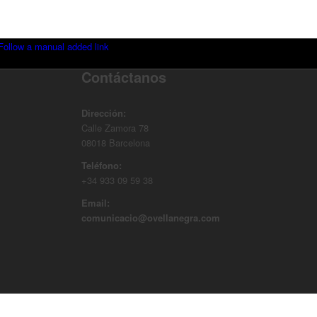
Follow a manual added link
Contáctanos
Dirección:
Calle Zamora 78
08018 Barcelona
Teléfono:
+34 933 09 59 38
Email:
comunicacio@ovellanegra.com